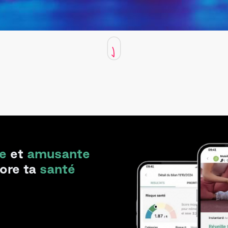
e
et
amusante
iore ta
santé