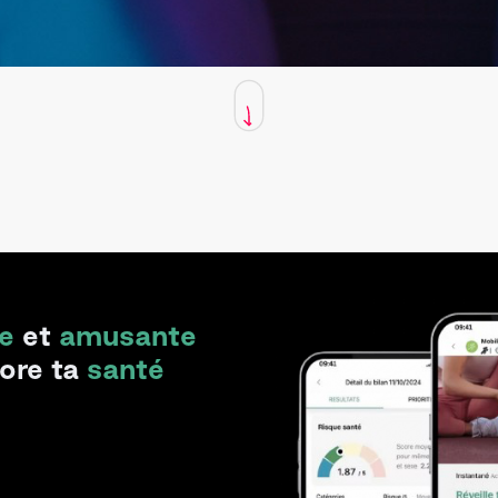
e
et
amusante
iore ta
santé