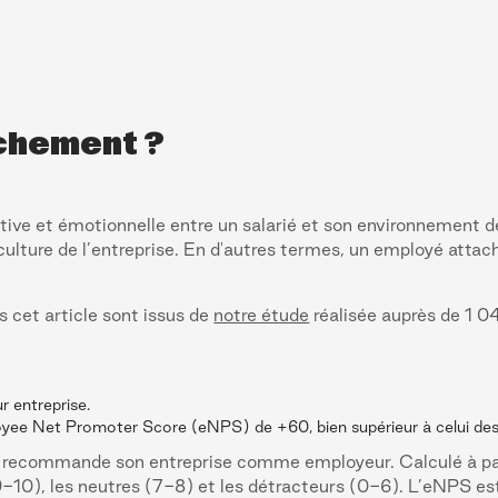
achement ?
ive et émotionnelle entre un salarié et son environnement de 
 culture de l’entreprise. En d'autres termes, un employé atta
s cet article sont issus de
notre étude
réalisée auprès de 1 0
r entreprise.
yee Net Promoter Score (eNPS) de +60, bien supérieur à celui des
é recommande son entreprise comme employeur. Calculé à par
s9-10), les neutres (7-8) et les détracteurs (0-6). L’eNPS e