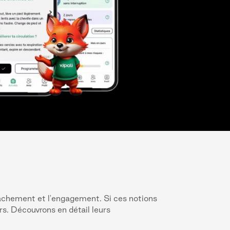
tachement et l'engagement. Si ces notions
rs. Découvrons en détail leurs