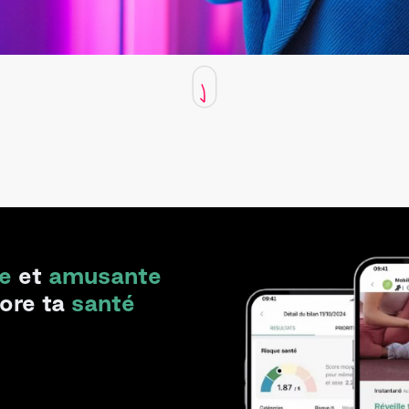
e
et
amusante
iore ta
santé