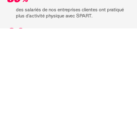
des salariés de nos entreprises clientes ont pratiqué
plus d’activité physique avec SPART.
3,9
KM
C'est la marche journalière observée par personne
sur l'application, soit 1,9 km de plus que la moyenne
en France.