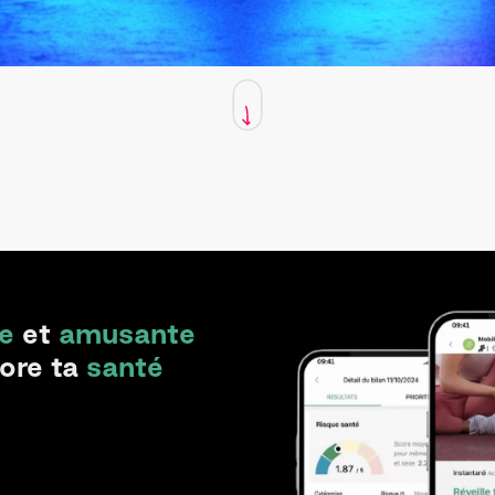
e
et
amusante
iore ta
santé