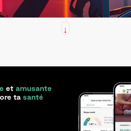
e
et
amusante
iore ta
santé