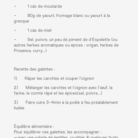
- 1 càc de moutarde
- 80g de yaourt, fromage blanc ou yaourt à la
grecque
- 1 càs de miel
- Sel, poivre, un peu de piment de d’Espelette (ou
autres herbes aromatiques ou épices : origan, herbes de
Provence, curry…)
Recette des galettes :
1) Râper les carottes et couper l’oignon
2) Mélanger les carottes et l’oignon avec l’œuf, la
farine, le comté râpé et les épices(sel, poivre…)
3) Faire cuire 3-4min à la poêle à feu préalablement
huilée
Équilibre alimentaire :
Pour équilibrer ces galettes, les accompagner :
🥗avec une salade de lentilles, crudités & quelques fruits