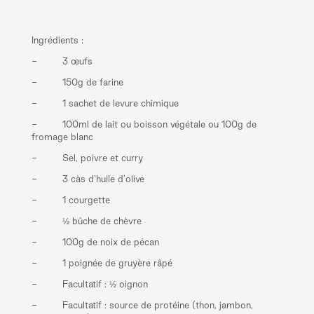
Ingrédients :
- 3 œufs
- 150g de farine
- 1 sachet de levure chimique
- 100ml de lait ou boisson végétale ou 100g de
fromage blanc
- Sel, poivre et curry
- 3 càs d’huile d’olive
- 1 courgette
- ½ bûche de chèvre
- 100g de noix de pécan
- 1 poignée de gruyère râpé
- Facultatif : ½ oignon
- Facultatif : source de protéine (thon, jambon,